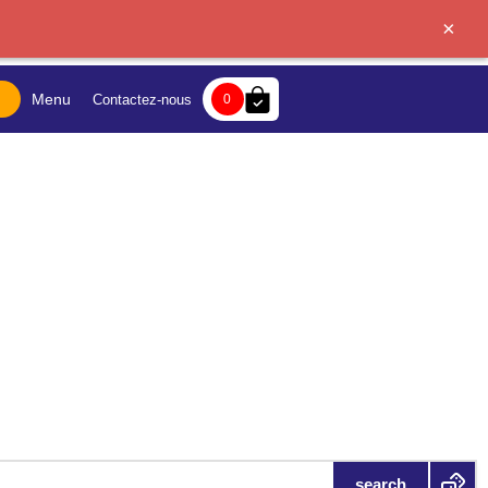
×
bag-check
Menu
Contactez-nous
0